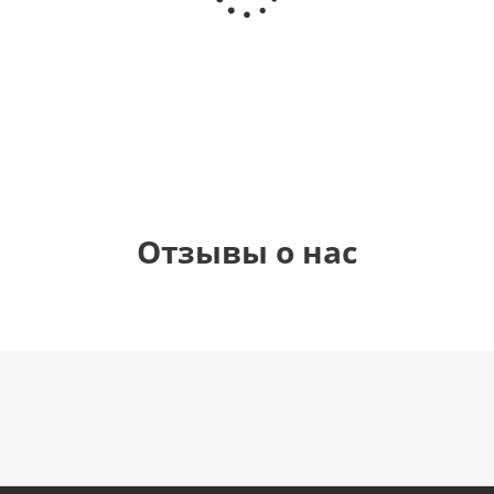
(40х102
(40х102
(40х102
рождения
см)
см)
см)
(45 см)
1 330
1 330
1 330
895
руб.
руб.
руб.
руб.
Отзывы о нас