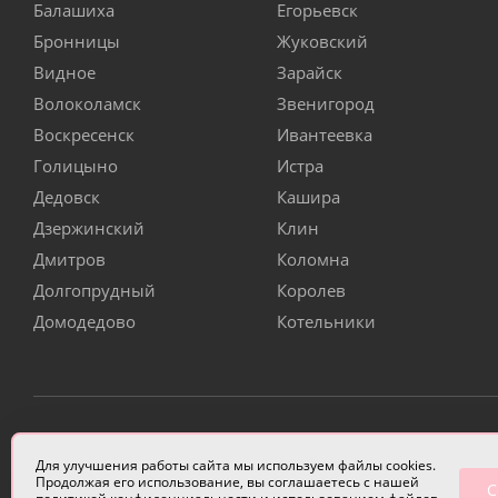
Балашиха
Егорьевск
Бронницы
Жуковский
Видное
Зарайск
Волоколамск
Звенигород
Воскресенск
Ивантеевка
Голицыно
Истра
Дедовск
Кашира
Дзержинский
Клин
Дмитров
Коломна
Долгопрудный
Королев
Домодедово
Котельники
ИП Чулкова Анастасия Александровна ИНН 3314058227
Для улучшения работы сайта мы используем файлы cookies.
Продолжая его использование, вы соглашаетесь с нашей
С