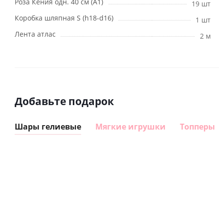
Роза Кения одн. 40 см (А1)
19 шт
Коробка шляпная S (h18-d16)
1 шт
Лента атлас
2 м
Добавьте подарок
Шары гелиевые
Мягкие игрушки
Топперы
Шар
Шар
сердце I
гелиевый
love you
цифра 8