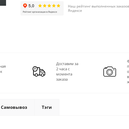
Наш рейтинг выполненных заказов
Яндексе
Ф
Доставим за
ная
2 часа с
 к
момента
заказа
Самовывоз
Тэги