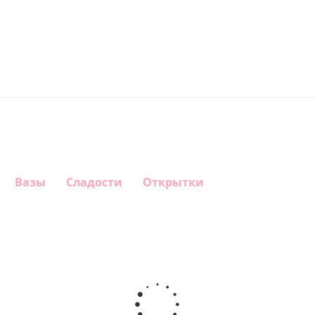
Вазы
Сладости
Открытки
Шар
Шар
Шар
Шар
гелиевый
гелиевый
гелиевый
Звезда - С
цифра 4
цифра 3
цифра 1
днем