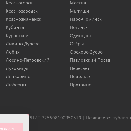
Красногорск
Москва
Краснозаводск
Мытищи
Краснознаменск
Наро-Фоминск
Кубинка
Ногинск
Куровское
Одинцово
Ликино-Дулёво
Озёры
Лобня
Орехово-Зуево
Лосино-Петровский
Павловский Посад
Луховицы
Пересвет
Лыткарино
Подольск
Люберцы
Протвино
20 | ОГРН/ОГРНИП 325508100350519 | Не является публич
огласен