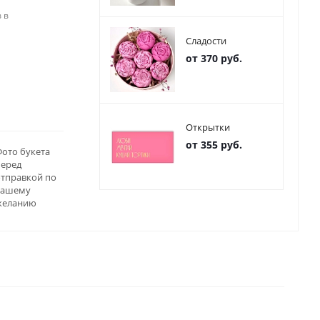
 в
Сладости
от 370 руб.
Открытки
от 355 руб.
ото букета
перед
отправкой по
вашему
желанию