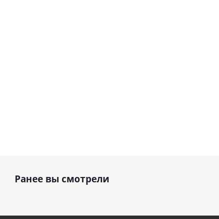
Сердце розовое
(45 см)
(40х102
фольгированный
см)
шар с гелием (45
см)
1 330
895
руб.
895
руб.
руб.
Ранее вы смотрели