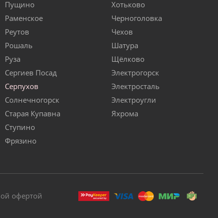
Пущино
Хотьково
Раменское
Черноголовка
Реутов
Чехов
Рошаль
Шатура
Руза
Щёлково
Сергиев Посад
Электрогорск
Серпухов
Электросталь
Солнечногорск
Электроугли
Старая Купавна
Яхрома
Ступино
Фрязино
ной офертой