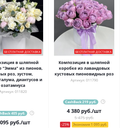
БЕСПЛАТНАЯ ДОСТАВКА
БЕСПЛАТНАЯ ДОСТАВКА
озиция в шляпной
Композиция в шляпной
е "Эмма" из пионов,
коробке из лавандовых
ых роз, эустом,
кустовых пионовидных роз
талума, диантусов и
Артикул: 011790
озатамнуса
Артикул: 011820
CashBack 219 руб.
?
4 380
руб.
/шт
hBack 405 руб.
?
5 475 руб.
 095
руб.
/шт
-25%
Экономия 1 095 руб.