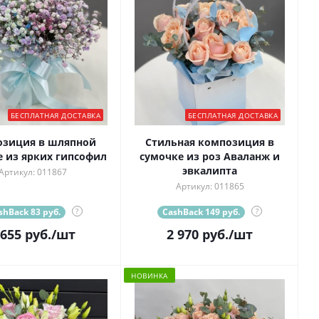
БЕСПЛАТНАЯ ДОСТАВКА
БЕСПЛАТНАЯ ДОСТАВКА
озиция в шляпной
Стильная композиция в
 из ярких гипсофил
сумочке из роз Аваланж и
эвкалипта
Артикул: 011867
Артикул: 011865
shBack 83 руб.
?
CashBack 149 руб.
?
 655
руб.
/шт
2 970
руб.
/шт
НОВИНКА