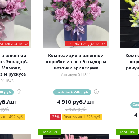
АТНАЯ ДОСТАВКА
БЕСПЛАТНАЯ ДОСТАВКА
 в шляпной
Композиция в шляпной
Комп
оз Эквадор\.
коробке из роз Эквадор и
кор
 Момоко,
веточек эрингиума
ранун
з и рускуса
Артикул: 011841
 011843
8 руб.
?
CashBack 246 руб.
?
уб.
/шт
4 910
руб.
/шт
Cas
 руб.
6 138 руб.
4
ия 1 492 руб.
-25%
Экономия 1 228 руб.
НОВИНКА
НОВИНКА