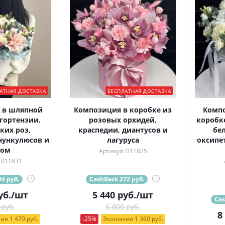
АТНАЯ ДОСТАВКА
БЕСПЛАТНАЯ ДОСТАВКА
 в шляпной
Композиция в коробке из
Комп
гортензии,
розовых орхидей,
коробк
ких роз,
краспедии, диантусов и
бел
нункулюсов и
лагуруса
оксипе
том
Артикул: 011825
 011831
4 руб.
?
CashBack 272 руб.
?
уб.
/шт
5 440
руб.
/шт
Cas
 руб.
6 800 руб.
8
ия 1 470 руб.
-25%
Экономия 1 360 руб.