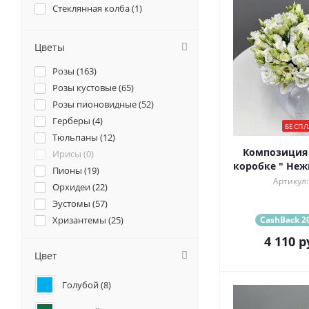
Стеклянная колба (
1
)
Цветы
Розы (
163
)
Розы кустовые (
65
)
Розы пионовидные (
52
)
Герберы (
4
)
БЕСПЛ
Тюльпаны (
12
)
Композиция из эустом 
Ирисы (
0
)
коробке " Неж
Пионы (
19
)
Артикул:
Орхидеи (
22
)
Эустомы (
57
)
Хризантемы (
25
)
CashBack 20
Ромашки (
9
)
4 110
р
Ранункулюсы (
16
)
Цвет
Альстромерии (
17
)
Голубой (
8
)
Гортензии (
4
)
Лилии (
2
)