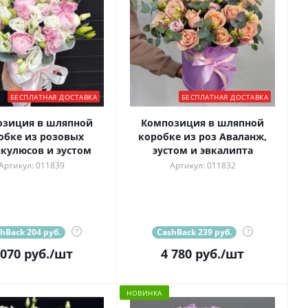
БЕСПЛАТНАЯ ДОСТАВКА
БЕСПЛАТНАЯ ДОСТАВКА
озиция в шляпной
Композиция в шляпной
обке из розовых
коробке из роз Аваланж,
кулюсов и эустом
эустом и эвкалипта
Артикул: 011839
Артикул: 011832
hBack 204 руб.
?
CashBack 239 руб.
?
 070
руб.
/шт
4 780
руб.
/шт
НОВИНКА