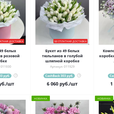
АТНАЯ ДОСТАВКА
БЕСПЛАТНАЯ ДОСТАВКА
49 белых
Букет из 49 белых
Комп
в розовой
тюльпанов в голубой
коробке
бке
шляпной коробке
 011930
Артикул: 011929
3 руб.
?
CashBack 303 руб.
?
Ca
уб.
/шт
6 060
руб.
/шт
1
НОВИНКА
НОВИНКА