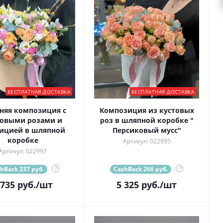
БЕСПЛАТНАЯ ДОСТАВКА
БЕСПЛАТНАЯ ДОСТАВКА
няя композиция с
Композиция из кустовых
товыми розами и
роз в шляпной коробке "
ицией в шляпной
Персиковый мусс"
коробке
Артикул: 022995
Артикул: 022997
hBack 237 руб.
?
CashBack 266 руб.
?
 735
руб.
/шт
5 325
руб.
/шт