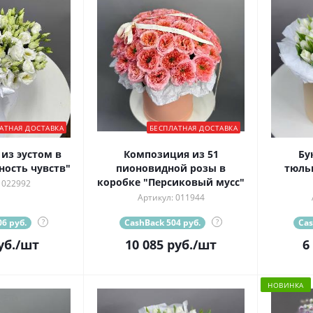
АТНАЯ ДОСТАВКА
БЕСПЛАТНАЯ ДОСТАВКА
в
Композиция из 51
Бу
ность чувств"
пионовидной розы в
тюль
коробке "Персиковый мусс"
 022992
Артикул: 011944
6 руб.
?
CashBack 504 руб.
?
Cas
уб.
/шт
10 085
руб.
/шт
6
НОВИНКА