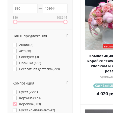
380
108644
Наши предложения
Акция (
3
)
БЕСПЛ
Хит (
36
)
Композиция
Советуем (
3
)
коробке "Саха
Новинка (
182
)
хлопком и 
Бесплатная доставка (
299
)
роз
Артикул:
Композиция
CashBack 20
Букет (
2791
)
4 020
р
Корзина (
170
)
Коробка (
303
)
Букет комплимент (
42
)