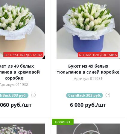
БЕСПЛАТНАЯ ДОСТАВКА
БЕСПЛАТНАЯ ДОСТАВКА
кет из 49 белых
Букет из 49 белых
панов в кремовой
тюльпанов в синей коробке
коробке
Артикул: 011931
Артикул: 011932
hBack 303 руб.
?
CashBack 303 руб.
?
 060
руб.
/шт
6 060
руб.
/шт
НОВИНКА