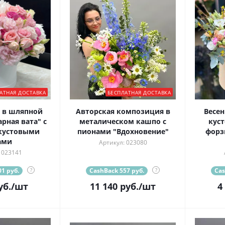
АТНАЯ ДОСТАВКА
БЕСПЛАТНАЯ ДОСТАВКА
 в шляпной
Авторская композиция в
Весен
рная вата" с
металическом кашпо с
кус
кустовыми
пионами "Вдохновение"
форз
ами
Артикул: 023080
 023141
1 руб.
?
CashBack 557 руб.
?
Cas
уб.
/шт
11 140
руб.
/шт
4