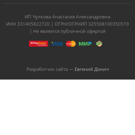
ИП Чулкова Анастасия Александровна
ИНН 331405822720 | ОГРН/ОГРНИП 325508100350519
| Не является публичной офертой
Разработчик сайта —
Евгений Донич