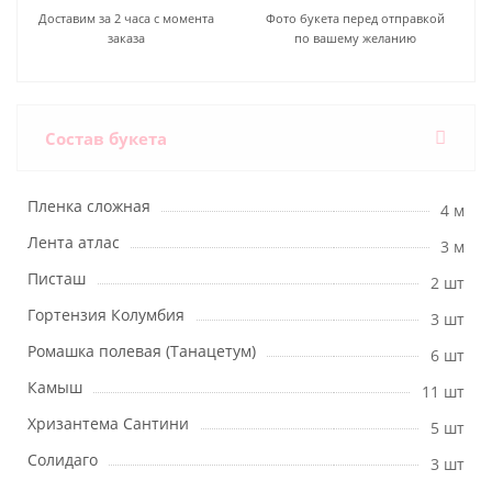
Доставим за 2 часа с момента
Фото букета перед отправкой
заказа
по вашему желанию
Состав букета
Пленка сложная
4 м
Лента атлас
3 м
Писташ
2 шт
Гортензия Колумбия
3 шт
Ромашка полевая (Танацетум)
6 шт
Камыш
11 шт
Хризантема Сантини
5 шт
Солидаго
3 шт