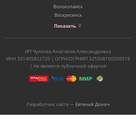
Волоколамск
Воскресенск
Показать
ИП Чулкова Анастасия Александровна
ИНН 331405822720 | ОГРН/ОГРНИП 325508100350519
| Не является публичной офертой
Разработчик сайта —
Евгений Донич